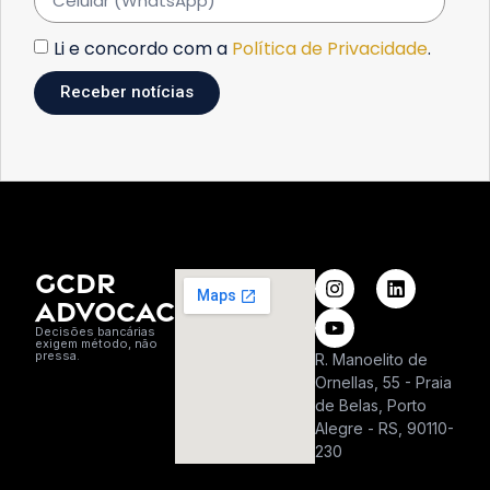
Li e concordo com a
Política de Privacidade
.
Receber notícias
GCDR
ADVOCACIA
Decisões bancárias
exigem método, não
pressa.
R. Manoelito de
Ornellas, 55 - Praia
de Belas, Porto
Alegre - RS, 90110-
230