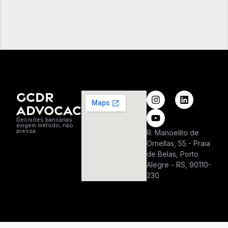
GCDR
ADVOCACIA
Decisões bancárias
exigem método, não
pressa.
R. Manoelito de
Ornellas, 55 - Praia
de Belas, Porto
Alegre - RS, 90110-
230